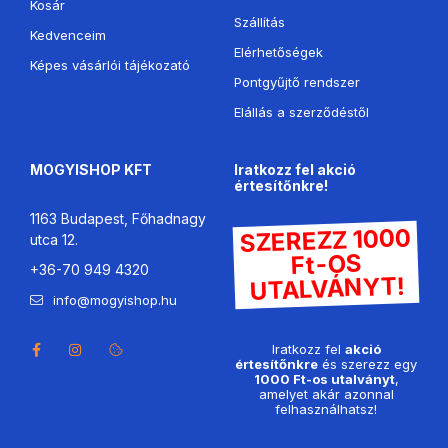
Kosár
Szállítás
Kedvenceim
Elérhetőségek
Képes vásárlói tájékozató
Pontgyűjtő rendszer
Elállás a szerződéstől
MOGYISHOP KFT
Iratkozz fel akció
értesítőnkre!
1163 Budapest, Főhadnagy
SZEREZZ 1000
utca 12.
Ft-OS
+36-70 949 4320
UTALVÁNYT!
info@mogyishop.hu
Iratkozz fel
akció
értesítőnkre
és szerezz egy
1000 Ft-os utalványt
,
amelyet akár azonnal
felhasználhatsz!